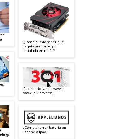
rar
ra
¿Cómo puedo saber qué
tarjeta gráfica tengo
instalada en mi Pc?
les
Redireccionar sin www a
www (o viceversa)
¿Cómo ahorrar batería en
a
Iphone o Ipad?
nding?