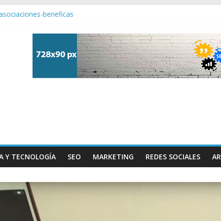
asociaciones-beneficas
. Ofertas de internet, conexión en casa y mas herramientas.
pañías de Internet es fundamental para tu negocio
r una buena agencia de Branding?
eb
A Y TECNOLOGÍA
SEO
MARKETING
REDES SOCIALES
AR