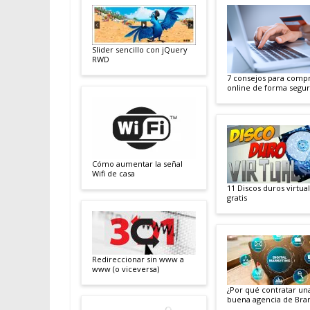
Slider sencillo con jQuery
RWD
7 consejos para comp
online de forma segu
Cómo aumentar la señal
Wifi de casa
11 Discos duros virtua
gratis
Redireccionar sin www a
www (o viceversa)
¿Por qué contratar un
buena agencia de Bra