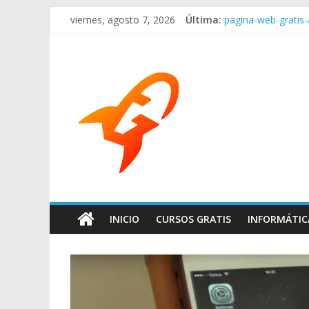
viernes, agosto 7, 2026
Última:
pagina-web-gratis-
Empresas en remoto
La elección de com
¿Por qué contrata
Mantenimiento W
INICIO
CURSOS GRATIS
INFORMÁTIC