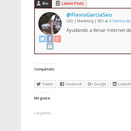
Bio
Latest Posts
@FlavioGarciaSeo
CEO | Marketing | SEO
at
i2Talentia slp
Ayudando a llenar Internet 
Compártelo:
Twitter
Facebook
Google
LinkedI
Me gusta:
Cargando...