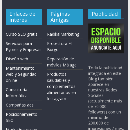
Enlaces de
Páginas
Publicidad
interés
Amigas
Curso SEO gratis
RadikalMarketing
Servicios para
Protectora El
Pymes y Empresas
Burgo
Diseño web
Reparación de
móviles Málaga
Toda la publicidad
Mantenimiento
integrada en este
web y Seguridad
Productos
Blog también
online
saludables y
aparece en
complementos
Consultoría
nuestras Redes
alimentarios en
Sociales
Informática
Instagram
(actualmente más
Campañas ads
de 70.000
followers) con un
Posicionamiento
mínimo de
SEO
200.000 de
impresiones / mes.
Marketing online