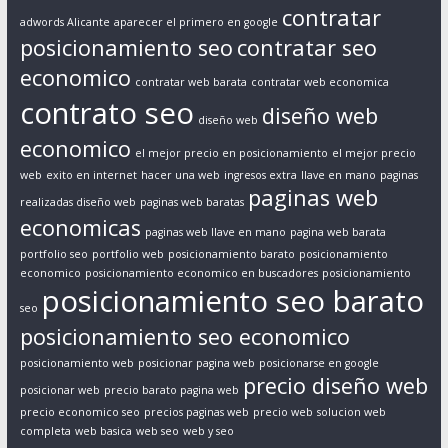
contratar
adwords Alicante
aparecer el primero en google
posicionamiento seo
contratar seo
economico
contratar web barata
contratar web economica
contrato seo
diseño web
diseño web
economico
el mejor precio en posicionamiento
el mejor precio
web
exito en internet
hacer una web
ingresos extra
llave en mano
paginas
paginas web
realizadas diseño web
paginas web baratas
economicas
paginas web llave en mano
pagina web barata
portfolio seo
portfolio web
posicionamiento barato
posicionamiento
economico
posicionamiento economico en buscadores
posicionamiento
posicionamiento seo barato
seo
posicionamiento seo economico
posicionamiento web
posicionar pagina web
posicionarse en google
precio diseño web
posicionar web
precio barato pagina web
precio economico seo
precios paginas web
precio web
solucion web
completa
web basica
web seo
web y seo