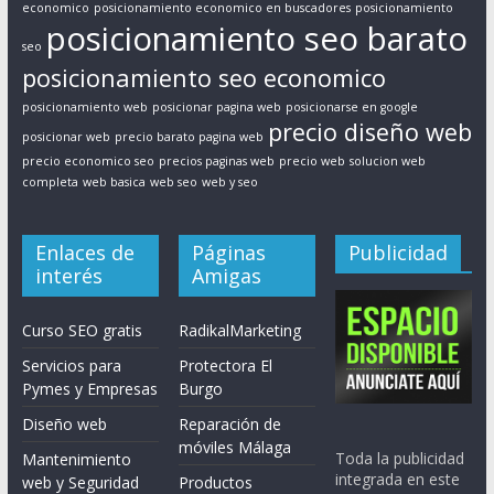
economico
posicionamiento economico en buscadores
posicionamiento
posicionamiento seo barato
seo
posicionamiento seo economico
posicionamiento web
posicionar pagina web
posicionarse en google
precio diseño web
posicionar web
precio barato pagina web
precio economico seo
precios paginas web
precio web
solucion web
completa
web basica
web seo
web y seo
Enlaces de
Páginas
Publicidad
interés
Amigas
Curso SEO gratis
RadikalMarketing
Servicios para
Protectora El
Pymes y Empresas
Burgo
Diseño web
Reparación de
móviles Málaga
Toda la publicidad
Mantenimiento
integrada en este
web y Seguridad
Productos