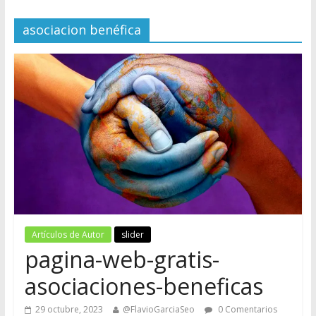
asociacion benéfica
Artículos de Autor
slider
pagina-web-gratis-
asociaciones-beneficas
29 octubre, 2023
@FlavioGarciaSeo
0 Comentarios