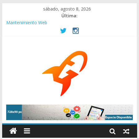
sábado, agosto 8, 2026
Última:
Mantenimiento Web
pagina-web-gratis-asociaciones-beneficas
Empresas en remoto. Ofertas de internet, conexión en casa y
mas herramientas.
La elección de compañías de Internet es fundamental para tu
negocio
¿Por qué contratar una buena agencia de Branding?