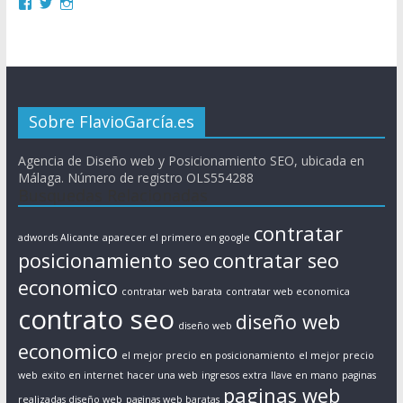
Sobre FlavioGarcía.es
Agencia de Diseño web y Posicionamiento SEO, ubicada en
Málaga. Número de registro OLS554288
Busquedas Relacionadas
contratar
adwords Alicante
aparecer el primero en google
posicionamiento seo
contratar seo
economico
contratar web barata
contratar web economica
contrato seo
diseño web
diseño web
economico
el mejor precio en posicionamiento
el mejor precio
web
exito en internet
hacer una web
ingresos extra
llave en mano
paginas
paginas web
realizadas diseño web
paginas web baratas