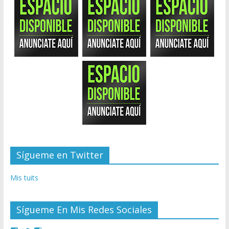
Sígueme en Twitter
Mis tuits
Sígueme En Mis Redes Sociales