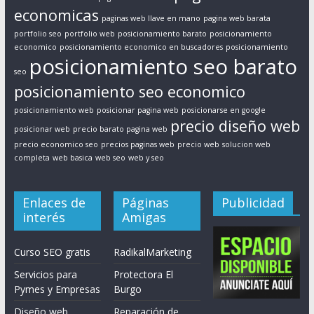
economicas
paginas web llave en mano
pagina web barata
portfolio seo
portfolio web
posicionamiento barato
posicionamiento
economico
posicionamiento economico en buscadores
posicionamiento
posicionamiento seo barato
seo
posicionamiento seo economico
posicionamiento web
posicionar pagina web
posicionarse en google
precio diseño web
posicionar web
precio barato pagina web
precio economico seo
precios paginas web
precio web
solucion web
completa
web basica
web seo
web y seo
Enlaces de
Páginas
Publicidad
interés
Amigas
Curso SEO gratis
RadikalMarketing
Servicios para
Protectora El
Pymes y Empresas
Burgo
Diseño web
Reparación de