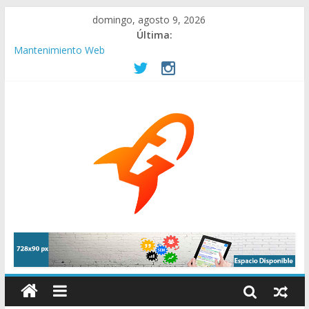
domingo, agosto 9, 2026
Última:
Mantenimiento Web
pagina-web-gratis-asociaciones-beneficas
Empresas en remoto. Ofertas de internet, conexión en casa y
mas herramientas.
La elección de compañías de Internet es fundamental para tu
negocio
¿Por qué contratar una buena agencia de Branding?