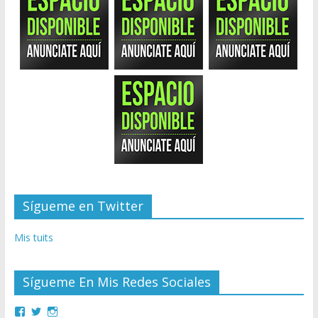
Sígueme en Twitter
Mis tuits
Sígueme En Mis Redes Sociales