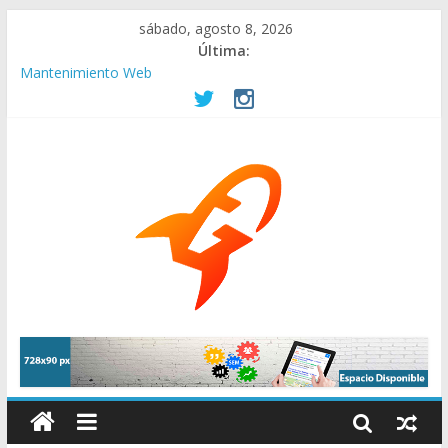
sábado, agosto 8, 2026
Última:
Mantenimiento Web
pagina-web-gratis-asociaciones-beneficas
Empresas en remoto. Ofertas de internet, conexión en casa y
mas herramientas.
La elección de compañías de Internet es fundamental para tu
negocio
¿Por qué contratar una buena agencia de Branding?