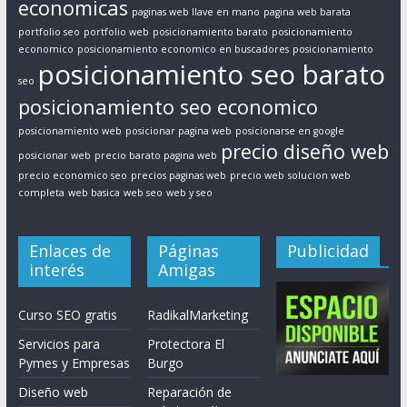
economicas
paginas web llave en mano
pagina web barata
portfolio seo
portfolio web
posicionamiento barato
posicionamiento
economico
posicionamiento economico en buscadores
posicionamiento
posicionamiento seo barato
seo
posicionamiento seo economico
posicionamiento web
posicionar pagina web
posicionarse en google
precio diseño web
posicionar web
precio barato pagina web
precio economico seo
precios paginas web
precio web
solucion web
completa
web basica
web seo
web y seo
Enlaces de
Páginas
Publicidad
interés
Amigas
Curso SEO gratis
RadikalMarketing
Servicios para
Protectora El
Pymes y Empresas
Burgo
Diseño web
Reparación de