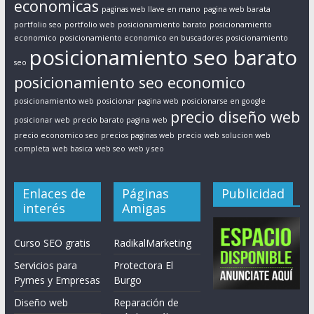
economicas
paginas web llave en mano
pagina web barata
portfolio seo
portfolio web
posicionamiento barato
posicionamiento
economico
posicionamiento economico en buscadores
posicionamiento
posicionamiento seo barato
seo
posicionamiento seo economico
posicionamiento web
posicionar pagina web
posicionarse en google
precio diseño web
posicionar web
precio barato pagina web
precio economico seo
precios paginas web
precio web
solucion web
completa
web basica
web seo
web y seo
Enlaces de
Páginas
Publicidad
interés
Amigas
Curso SEO gratis
RadikalMarketing
Servicios para
Protectora El
Pymes y Empresas
Burgo
Diseño web
Reparación de