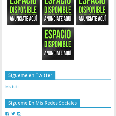
Sígueme en Twitter
Mis tuits
Sígueme En Mis Redes Sociales