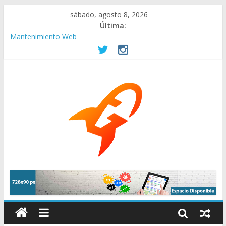
sábado, agosto 8, 2026
Última:
Mantenimiento Web
pagina-web-gratis-asociaciones-beneficas
Empresas en remoto. Ofertas de internet, conexión en casa y
mas herramientas.
La elección de compañías de Internet es fundamental para tu
negocio
¿Por qué contratar una buena agencia de Branding?