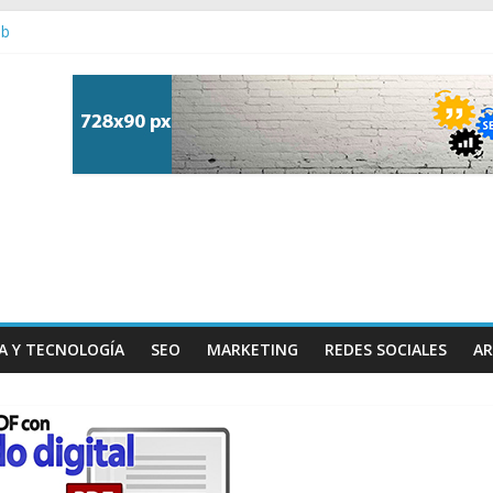
eb
asociaciones-beneficas
. Ofertas de internet, conexión en casa y mas herramientas.
pañías de Internet es fundamental para tu negocio
r una buena agencia de Branding?
A Y TECNOLOGÍA
SEO
MARKETING
REDES SOCIALES
AR