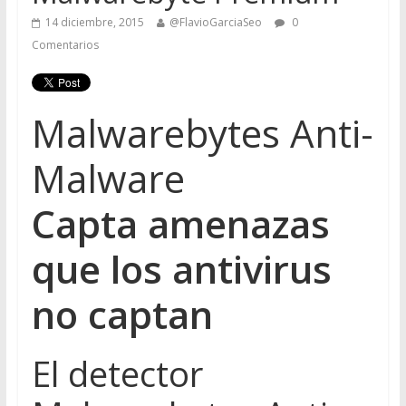
14 diciembre, 2015
@FlavioGarciaSeo
0
Comentarios
Malwarebytes
Anti-
Malware
Capta amenazas
que los antivirus
no captan
El detector