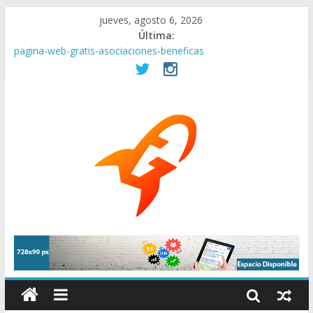
jueves, agosto 6, 2026
Última:
pagina-web-gratis-asociaciones-beneficas
Empresas en remoto. Ofertas de internet, conexión en casa y
mas herramientas.
La elección de compañías de Internet es fundamental para tu
negocio
¿Por qué contratar una buena agencia de Branding?
Mantenimiento Web