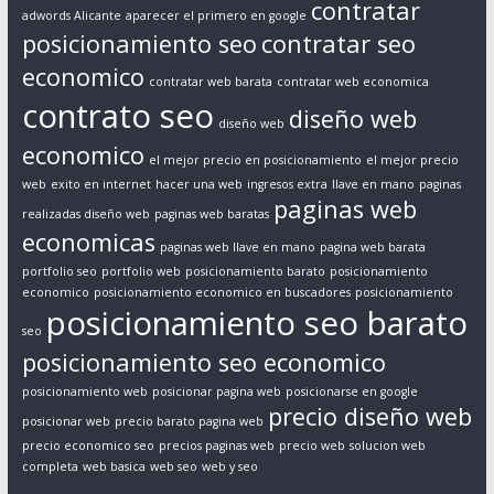
contratar
adwords Alicante
aparecer el primero en google
posicionamiento seo
contratar seo
economico
contratar web barata
contratar web economica
contrato seo
diseño web
diseño web
economico
el mejor precio en posicionamiento
el mejor precio
web
exito en internet
hacer una web
ingresos extra
llave en mano
paginas
paginas web
realizadas diseño web
paginas web baratas
economicas
paginas web llave en mano
pagina web barata
portfolio seo
portfolio web
posicionamiento barato
posicionamiento
economico
posicionamiento economico en buscadores
posicionamiento
posicionamiento seo barato
seo
posicionamiento seo economico
posicionamiento web
posicionar pagina web
posicionarse en google
precio diseño web
posicionar web
precio barato pagina web
precio economico seo
precios paginas web
precio web
solucion web
completa
web basica
web seo
web y seo