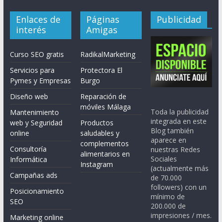
Enlaces de
Páginas
Publicidad
interés
Amigas
Curso SEO gratis
RadikalMarketing
Servicios para
Protectora El
Pymes y Empresas
Burgo
Diseño web
Reparación de
móviles Málaga
Toda la publicidad
Mantenimiento
integrada en este
web y Seguridad
Productos
Blog también
online
saludables y
aparece en
complementos
Consultoría
nuestras Redes
alimentarios en
Sociales
Informática
Instagram
(actualmente más
Campañas ads
de 70.000
followers) con un
Posicionamiento
mínimo de
SEO
200.000 de
impresiones / mes.
Marketing online